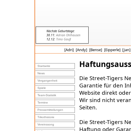
Nächste Geburtstage:
30.11:
Adrian Ohlhausen
12.12:
Timo Gauß
[Adri]
[Andy]
[Bense]
[Eipperle]
[Jan]
Haftungsauss
Startseite
News
Die Street-Tigers 
Vergangenheit
Garantie für den In
Spiele
Website direkt oder 
Team-Statistik
Wir sind nicht veran
Termine
Seiten.
Pressemitteilungen
Trikothistorie
Die Street-Tigers
Vereinssong
Haftung oder Garan