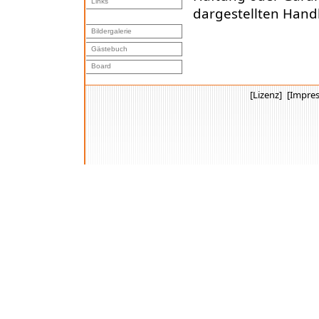
Links
dargestellten Hand
Bildergalerie
Gästebuch
Board
[Lizenz]
[Impre