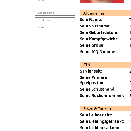
Links
Allgemeines
Bildergalerie
Sein Name:
T
Gästebuch
Sein Spitzname:
T
Board
Sein Geburtsdatum:
1
Sein Kampfgewicht:
1
Seine Größe:
Seine ICQ-Nummer:
STN
STNler seit:
Seine Primäre
Spielposition:
Seine Schusshand:
L
Seine Rückennummer:
Essen & Trinken
Sein Leibgericht:
Sein Lieblingsgetränk::
C
Sein Lieblingsalkohol:
A