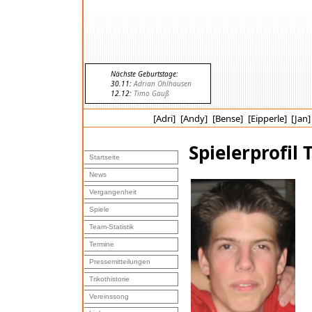
Nächste Geburtstage:
30.11:
Adrian Ohlhausen
12.12:
Timo Gauß
[Adri]
[Andy]
[Bense]
[Eipperle]
[Jan]
Spielerprofil 
Startseite
News
Vergangenheit
Spiele
Team-Statistik
Termine
Pressemitteilungen
Trikothistorie
Vereinssong