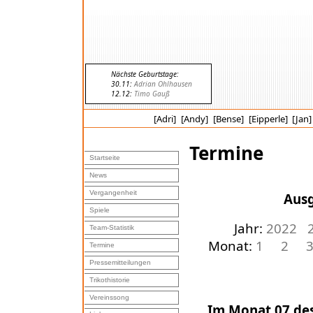
Nächste Geburtstage:
30.11:
Adrian Ohlhausen
12.12:
Timo Gauß
[Adri]
[Andy]
[Bense]
[Eipperle]
[Jan]
Termine
Startseite
News
Vergangenheit
Ausg
Spiele
Jahr:
2022
Team-Statistik
Monat:
1
2
Termine
Pressemitteilungen
Trikothistorie
Vereinssong
Im Monat 07 des