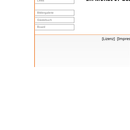
Links
Bildergalerie
Gästebuch
Board
[Lizenz]
[Impre